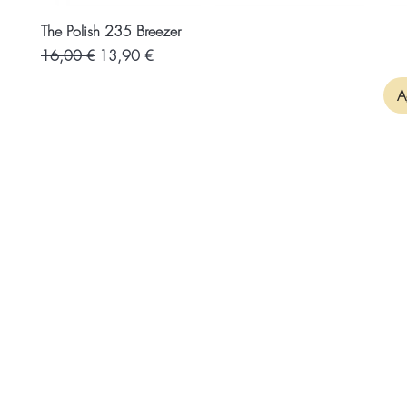
The Polish 235 Breezer
Prezzo regolare
Prezzo scontato
16,00 €
13,90 €
A