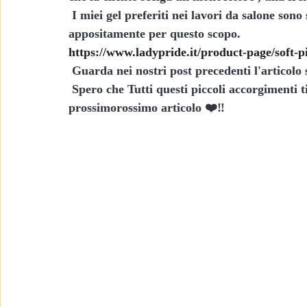
 I miei gel preferiti nei lavori da salone sono sicuramente il Soft Pink 1 e il Soft Pink 3, creati 
appositamente per questo scopo.
https://www.ladypride.it/product-page/soft-p
 Guarda nei nostri post precedenti l'articolo 
 Spero che Tutti questi piccoli accorgimenti ti aiuteranno nel tuo lavoro ti aspetto  al 
prossimorossimo articolo ❤️‼️