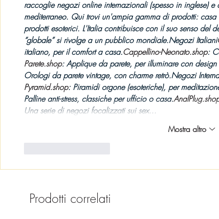
raccoglie 
negozi online internazionali
 (spesso in inglese) e 
mediterraneo. Qui trovi un'ampia gamma di prodotti: casa
prodotti esoterici. L'Italia contribuisce con il suo senso del 
d
“globale” si rivolge a un pubblico mondiale.Negozi 
Italiani
italiano, per il comfort a 
casa.
Cappellino-Neonato.shop
: C
Parete.shop
: Applique da parete, per illuminare con 
design 
Orologi da parete vintage, con charme retrò.Negozi Internaz
Pyramid.shop
: Piramidi orgone (esoteriche), per meditazion
Palline anti-stress, classiche per ufficio o 
casa.
AnalPlug.sho
Una serie di negozi focalizzati sui sex…
Mostra altro
Mi piace
Rispondi
Prodotti correlati