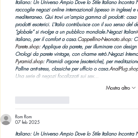
Italiano: Un Universo Ampio Dove lo Stile Italiano Incontra 
raccoglie 
negozi online internazionali
 (spesso in inglese) e 
mediterraneo. Qui trovi un'ampia gamma di prodotti: casa
prodotti esoterici. L'Italia contribuisce con il suo senso del 
d
“globale” si rivolge a un pubblico mondiale.Negozi 
Italiani
italiano, per il comfort a 
casa.
Cappellino-Neonato.shop
: C
Parete.shop
: Applique da parete, per illuminare con 
design 
Orologi da parete vintage, con charme retrò.Negozi Internaz
Pyramid.shop
: Piramidi orgone (esoteriche), per meditazion
Palline anti-stress, classiche per ufficio o 
casa.
AnalPlug.sho
Una serie di negozi focalizzati sui sex…
Mostra altro
Mi piace
Rispondi
Rom Rom
07 feb 2025
Italiano: Un Universo Ampio Dove lo Stile Italiano Incontra 