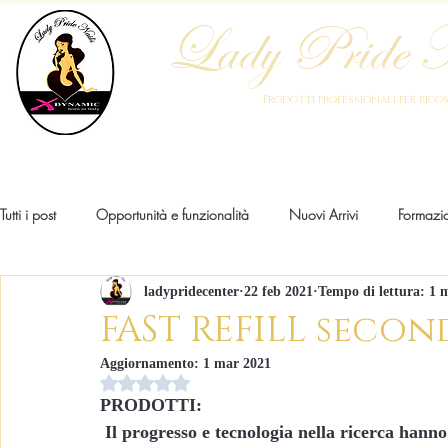
Lady Pride N
Prodotti professionali per ric
Home
Chi Siamo
Blog
Academy
Prodotti
Strume
Tutti i post
Opportunità e funzionalità
Nuovi Arrivi
Formazi
ladypridecenter
22 feb 2021
Tempo di lettura: 1 
Patologie
Anatomia
Moda
Innovazione
Noti
FAST REFILL secon
Aggiornamento:
1 mar 2021
Valutazione NaN stelle su 5.
PRODOTTI:
 Il progresso e tecnologia nella ricerca hanno fatto passi da gigante,  creando Prodotti sempre 