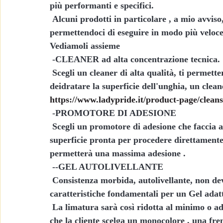
più performanti e specifici.
 Alcuni prodotti in particolare , a mio avviso,  possono essere perfetti alleati nel nostro lavoro, 
permettendoci di eseguire in modo più veloce 
Vediamoli assieme
 -CLEANER ad alta concentrazione tecnica.
 Scegli un cleaner di alta qualità, ti permetterà in un solo passaggio di pulire, sgrassare e 
deidratare la superficie dell'unghia, un clean
https://www.ladypride.it/product-page/cleans
 -PROMOTORE DI ADESIONE
 Scegli un promotore di adesione che faccia anche da base, eviterai un passaggio ed avrai la 
superficie pronta per procedere direttamente  
permetterà una massima adesione .
 --GEL AUTOLIVELLANTE
 Consistenza morbida, autolivellante, non deve colare e possibilmente avere in colore naturale, 
caratteristiche fondamentali per un Gel adatt
 La limatura sarà così ridotta al minimo o addirittura evitata e avrai una superficie pronta sia 
che la cliente scelga un monocolore , una fr