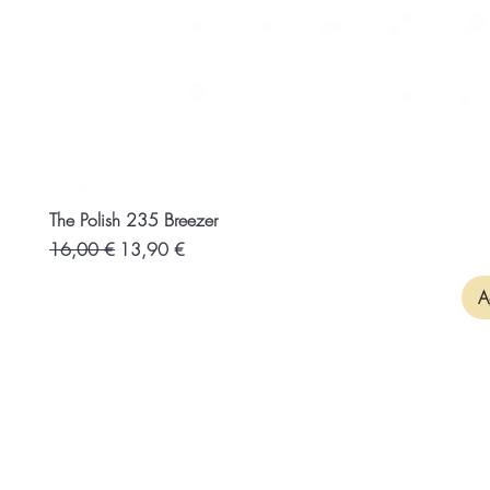
The Polish 235 Breezer
Prezzo regolare
Prezzo scontato
16,00 €
13,90 €
A