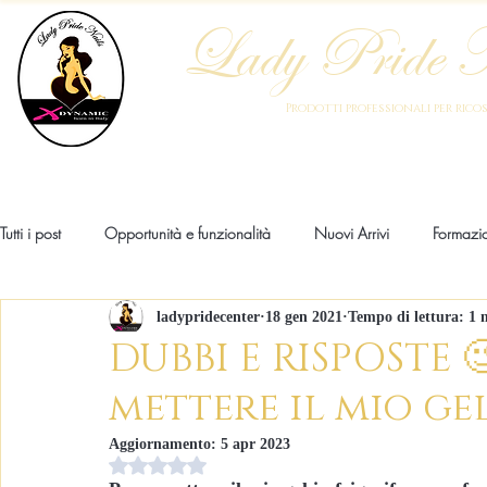
Lady Pride N
Prodotti professionali per ric
Home
Chi Siamo
Blog
Academy
Prodotti
Strume
Tutti i post
Opportunità e funzionalità
Nuovi Arrivi
Formazi
ladypridecenter
18 gen 2021
Tempo di lettura: 1 
Patologie
Anatomia
Moda
Innovazione
Noti
DUBBI E RISPOSTE 
mettere il mio ge
Aggiornamento:
5 apr 2023
Valutazione NaN stelle su 5.