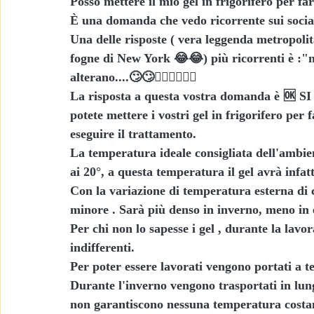
Posso mettere il mio gel in frigorifero per fa
È una domanda che vedo ricorrente sui social
Una delle risposte ( vera leggenda metropolit
fogne di New York 😂😂) più ricorrenti è :"
alterano....🙄🙄🤦🏼‍♀️🤦🏼‍♀️
La risposta a questa vostra domanda è 🆗 SI
potete mettere i vostri gel in frigorifero per 
eseguire il trattamento.
La temperatura ideale consigliata dell'ambien
ai 20°, a questa temperatura il gel avrà infatt
Con la variazione di temperatura esterna di 
minore . Sarà più denso in inverno, meno in e
Per chi non lo sapesse i gel , durante la lavo
indifferenti.
Per poter essere lavorati vengono portati a 
Durante l'inverno vengono trasportati in lun
non garantiscono nessuna temperatura costa