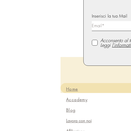
Inserisci la tua Mail
Acconsento al t
Leggi
l'informat
Home
Accademy
Blog
Lavora con noi