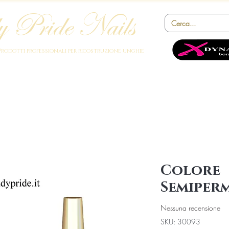
 Pride Nails
Prodotti professionali per ricostruzione unghie
cademy
Prodotti
Strumenti
Novità
Offerte
Collaborazion
Colore
Semiper
Nessuna recensione
SKU: 30093