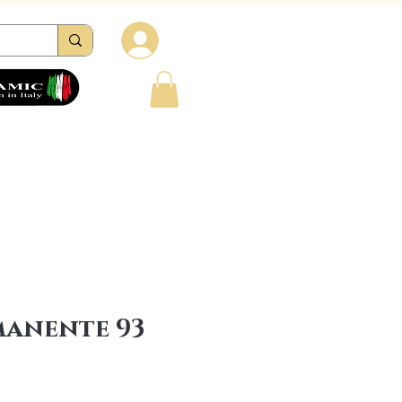
Log in
i
Recensioni
Contatti
FAQ
manente 93