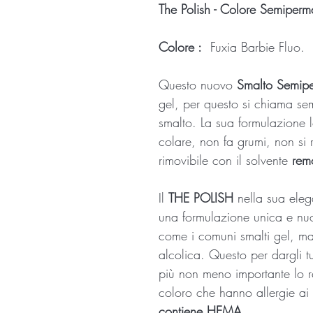
The Polish - Colore Semiper
Colore :
Fuxia Barbie Fluo.
Questo nuovo
Smalto Semip
gel, per questo si chiama s
smalto. La sua formulazione 
colare, non fa grumi, non si r
rimovibile con il solvente
remo
Il
THE POLISH
nella sua ele
una formulazione unica e nuo
come i comuni smalti gel, ma
alcolica. Questo per dargli tut
più non meno importante lo r
coloro che hanno allergie ai 
contiene HEMA
.