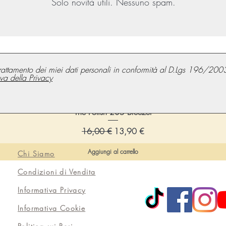
Solo novità utili. Nessuno spam.
rattamento dei miei dati personali in conformità al D.Lgs 196/200
iva della Privacy
The Polish 235 Breezer
Prezzo regolare
Prezzo scontato
16,00 €
13,90 €
Aggiungi al carrello
Chi Siamo
Condizioni di Vendita
Informativa Privacy
Informativa Cookie