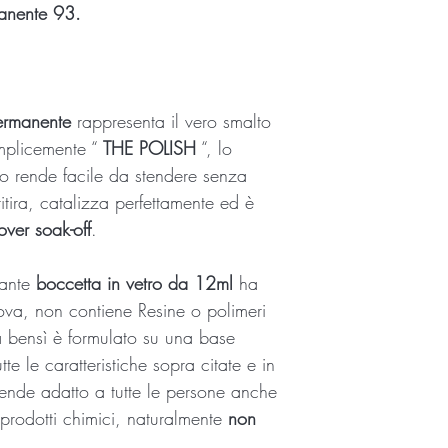
tonalità del colore. Sc
manente 93.
Consigliato sigillant
tv.
ermanente
rappresenta il vero smalto
emplicemente “
THE POLISH
“, lo
lo rende facile da stendere senza
itira, catalizza perfettamente ed è
ver soak-off
.
gante
boccetta in vetro da 12ml
ha
va, non contiene Resine o polimeri
 bensì è formulato su una base
te le caratteristiche sopra citate e in
ende adatto a tutte le persone anche
prodotti chimici, naturalmente
non